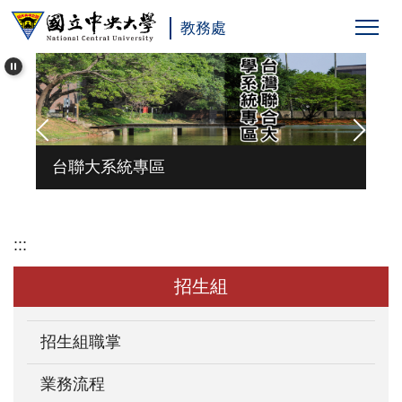
跳
教務處
到
主
要
內
容
區
台聯大系統專區
:::
招生組
招生組職掌
業務流程