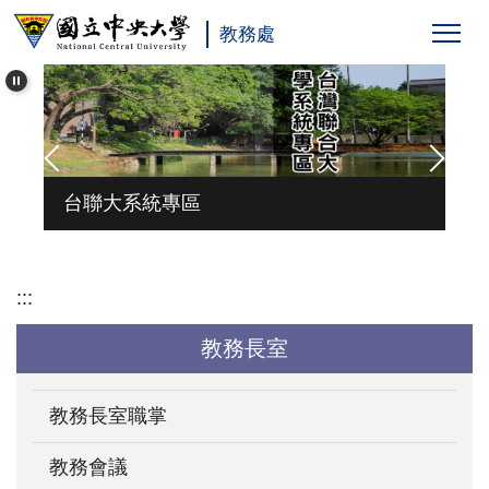
跳
教務處
到
主
要
內
容
區
台聯大系統專區
:::
教務長室
教務長室職掌
教務會議