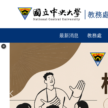
跳
到
教務
主
要
內
最新消息
教務處
容
區