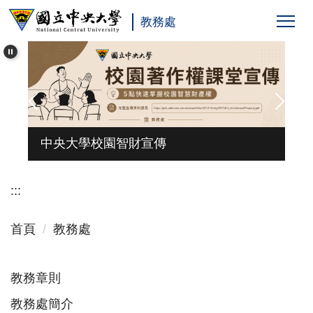
跳
教務處
到
主
要
內
容
區
台
中央大學校園智財宣傳
:::
首頁
教務處
教務章則
教務處簡介