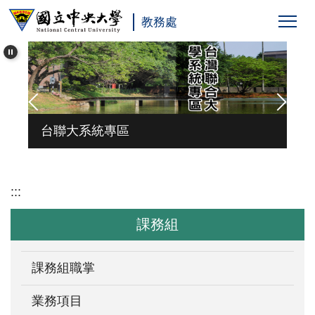
跳
教務處
到
主
要
內
容
區
台聯大系統專區
:::
課務組
課務組職掌
業務項目