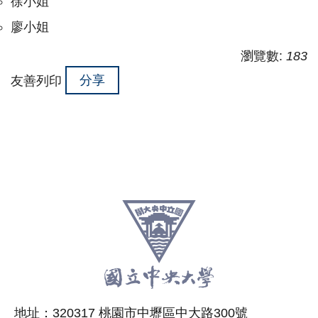
徐小姐
廖小姐
瀏覽數:
183
分享
友善列印
:::
跳
至
頁
尾
相
地址：320317 桃園市中壢區中大路300號