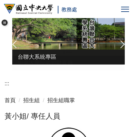
跳
教務處
到
主
要
內
容
區
台聯大系統專區
中央大學校園智財宣傳
:::
首頁
招生組
招生組職掌
黃小姐/ 專任人員