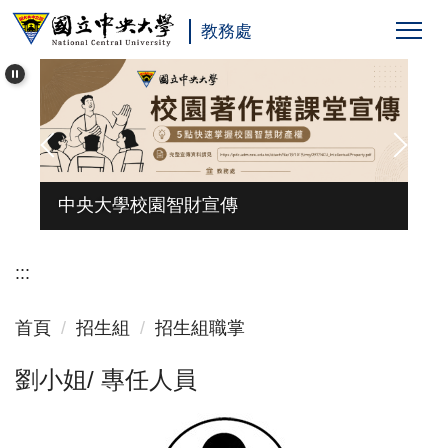
跳
教務處
到
主
要
內
容
區
台
中央大學校園智財宣傳
:::
首頁
招生組
招生組職掌
劉小姐/ 專任人員