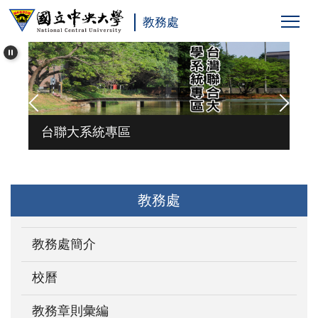
跳
教務處
到
主
要
內
容
區
台聯大系統專區
教務處
教務處簡介
校曆
教務章則彙編