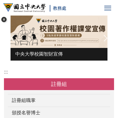
跳
教務處
到
主
要
內
容
區
台
中央大學校園智財宣傳
:::
註冊組
註冊組職掌
頒授名譽博士