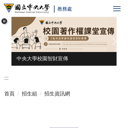
跳
教務處
到
主
要
內
容
區
台
中央大學校園智財宣傳
:::
首頁
招生組
招生資訊網
:::