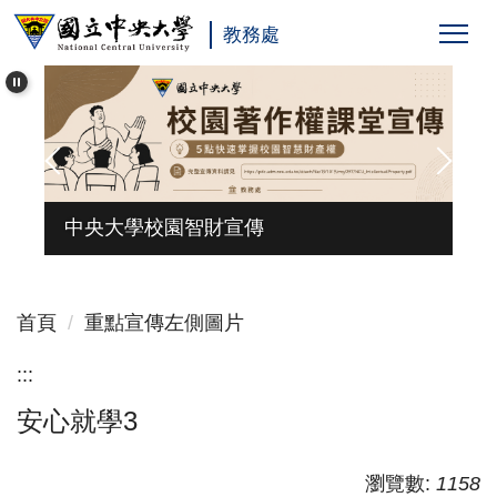
跳
教務處
到
主
要
內
容
區
台
中央大學校園智財宣傳
首頁
重點宣傳左側圖片
:::
安心就學3
瀏覽數:
1158