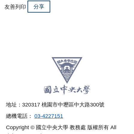
分享
友善列印
:::
跳
至
頁
尾
相
地址：320317 桃園市中壢區中大路300號
關
總機電話：
03-4227151
連
Copyright © 國立中央大學 教務處 版權所有 All
結