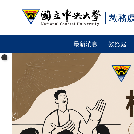
跳
到
教務
主
要
內
最新消息
教務處
容
區