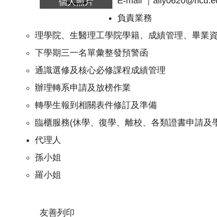
E-mail ｜
ally0620@ncu.e
個人照片
負責業務
理學院、生醫理工學院學籍、成績管理、畢業
下學期三一名單彙整發預警函
通識選修及核心必修課程成績管理
辦理轉系申請及放榜作業
轉學生報到相關表件修訂及準備
臨櫃服務(休學、復學、離校、各類證書申請及
代理人
孫小姐
羅小姐
友善列印