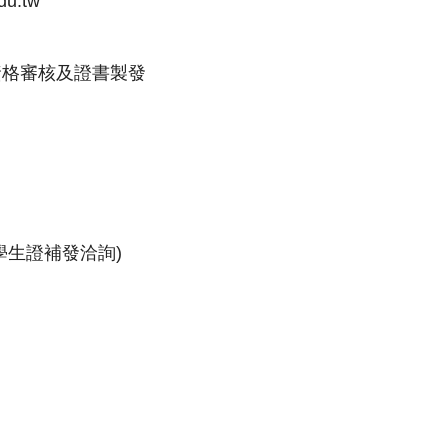
du.tw
資格審核及證書製發
學生證補發洽詢)