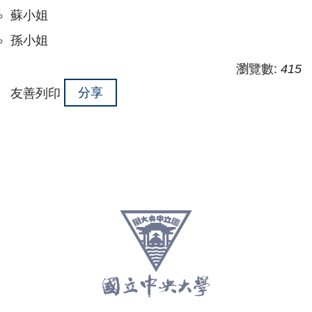
蘇小姐
孫小姐
瀏覽數:
415
分享
友善列印
:::
跳
至
頁
尾