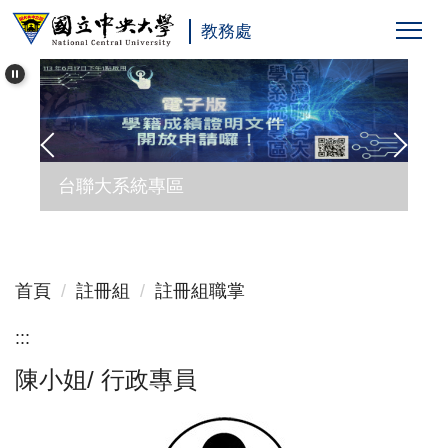
跳
教務處
到
主
要
內
容
區
台聯大系統專區
首頁
註冊組
註冊組職掌
:::
陳小姐/ 行政專員