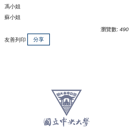
馮小姐
蘇小姐
瀏覽數:
490
分享
友善列印
:::
跳
至
頁
尾