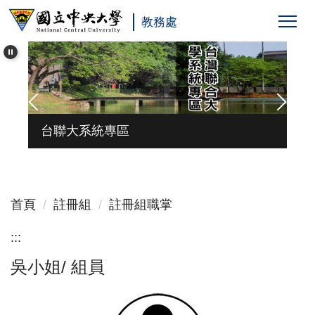
跳
教務處
到
主
要
內
容
區
台聯大系統專區
首頁
註冊組
註冊組職掌
:::
吳小姐/ 組員